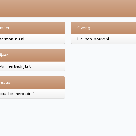
emeen
Overig
erman-nu.nl
Heijnen-bouw.nl
ijven
-timmerbedrijf.nl
rmatie
os Timmerbedrijf