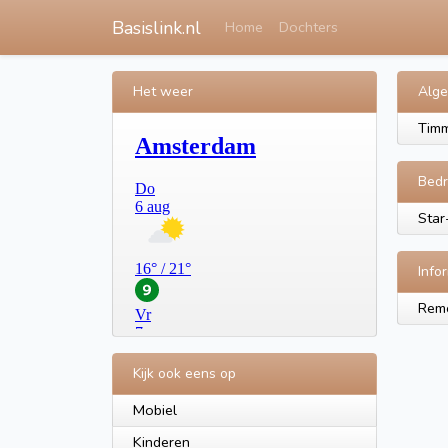
Basislink.nl
Home
Dochters
Het weer
Alg
Timm
Bedr
Star
Info
Remc
Kijk ook eens op
Mobiel
Kinderen